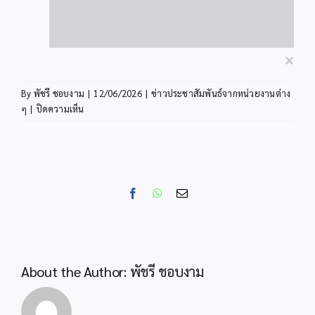
×
By
พัชรี ชอบงาม
|
12/06/2026
|
ข่าวประชาสัมพันธ์จากหน่วยงานต่าง
บน
ๆ
|
ปิดความเห็น
ประชาสัมพันธ์
ขอ
เชิญ
ชวน
ส่ง
Facebook
WhatsApp
Email
ผล
งาน
เข้า
ร่วม
การ
About the Author:
พัชรี ชอบงาม
ประกวด
การ
พัฒนา