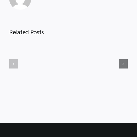
ประชาสัมพันธ์
และ
เชิญ
รณรงค์
ชวน
การ
เข้า
ใช้
ชม
Related Posts
หญ้า
ประชาสัมพันธ์
พิพิธภัณฑ์
โครงการ
แฝก
เรือ
ประกวด
หลวง
สิ่ง
ลัน
ประดิษฐ์
ตา
รุ่น
และ
จิ๋ว
ใช้
I-
บริการ
New
อุทยาน
Gen
การ
Junior
เรียน
Award
รู้
2027
จังหวัด
กระบี่
TK
park