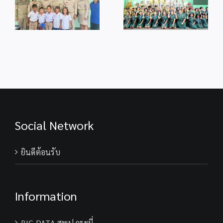
ู้
พระเจ้าอยู่หัว
ศึกษา
เฉลิมพระเกียรติ
เนื่องในโอกาสวัน
ปี
เนื่องในโอกาส
ม
เฉลิม
การ
มหามงคลวันเฉลิม
ร
พระชนมพรรษา
ศึกษา
พระชนมพรรษา
28 กรกฎาคม
2569
74 พรรษา
2569
พระบาทสมเด็จ
พระเจ้าอยู่หัว
Social Network
ยินดีต้อนรับ
Information
BIG DATA สพป.กระบี่