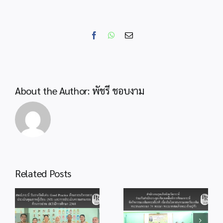
เชิง
ปฏิบัติ
การ
Facebook
WhatsApp
Email
พัฒนา
ศักยภาพ
ครู
และ
แลก
About the Author:
พัชรี ชอบงาม
เปลี่ยน
เรียน
รู้
การ
ดำเนิน
งาน
โรงเรียน
สำนักงานลูกเสือ
Related Posts
วิทยาศาส
จังหวัดกระบี่ ร่วม
พลัง
สพป.กระบี่ ร่วมพิธี
กับสำนักงานลูก
od
จุดเทียนถวาย
สิบ
เสือเขตพื้นที่การ
ร
พระพรชัยมงคล
ระดับ
ศึกษากระบี่ จัด
แด่พระบาทสมเด็จ
ประถม
กิจกรรม