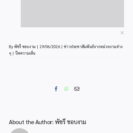
×
By
พัชรี ชอบงาม
|
29/06/2026
|
ข่าวประชาสัมพันธ์จากหน่วยงานต่าง
บน
ๆ
|
ปิดความเห็น
ประชาสัมพันธ์
เข้า
ร่วม
การ
ประกวด
Facebook
WhatsApp
Email
ภาพถ่าย
นานาชาติ
“Youth
Eyes
on
About the Author:
พัชรี ชอบงาม
the
Silk