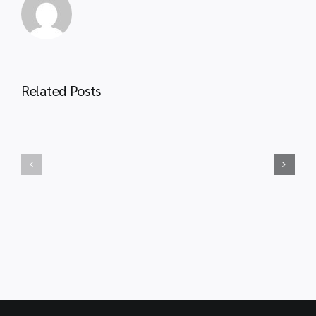
Roads
ประชาสัมพันธ์
2026
เชิญ
ครั้ง
ชวน
ที่
เข้า
8
ชม
Related Posts
“
ประชาสัมพันธ์
พิพิธภัณฑ์
โครงการ
เรือ
ประกวด
หลวง
สิ่ง
ลัน
ประดิษฐ์
ตา
รุ่น
และ
จิ๋ว
ใช้
I-
บริการ
New
อุทยาน
Gen
การ
Junior
เรียน
Award
รู้
2027
จังหวัด
กระบี่
TK