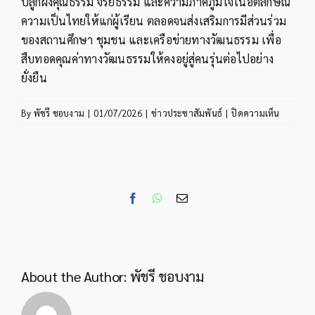
ปลูกฝังคุณธรรม จริยธรรม และความภาคภูมิใจในอัตลักษณ์
ความเป็นไทยให้แก่ผู้เรียน ตลอดจนส่งเสริมการมีส่วนร่วม
ของสถานศึกษา ชุมชน และเครือข่ายทางวัฒนธรรม เพื่อ
สืบทอดคุณค่าทางวัฒนธรรมให้คงอยู่สู่คนรุ่นต่อไปอย่าง
ยั่งยืน
บน
By
พัชรี ชอบงาม
|
01/07/2026
|
ข่าวประชาสัมพันธ์
|
ปิดความเห็น
สพป.กระบ
รับ
โล่
รางวัล
ผู้
Facebook
WhatsApp
Email
ทำคุณ
ประโยชน
ด้าน
วัฒนธรร
ดี
About the Author:
พัชรี ชอบงาม
เด่น
ประจำ
ปีงบประ