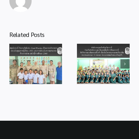
พ.ศ.
2569
สำนักงานลูกเสือ
Related Posts
จังหวัดกระบี่ ร่วม
สพป.กระบี่ ร่วมพิธี
กับสำนักงานลูก
od
จุดเทียนถวาย
เสือเขตพื้นที่การ
ร
พระพรชัยมงคล
ศึกษากระบี่ จัด
แด่พระบาทสมเด็จ
กิจกรรม
ู้
พระเจ้าอยู่หัว
เฉลิมพระเกียรติ
เนื่องในโอกาสวัน
เนื่องในโอกาส
ม
เฉลิม
มหามงคลวันเฉลิม
ร
พระชนมพรรษา
พระชนมพรรษา
28 กรกฎาคม
74 พรรษา
2569
พระบาทสมเด็จ
พระเจ้าอยู่หัว