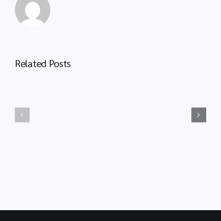
ประกาศ
จาก
สพป.กระบี่
เงิน
เรื่อง
งบ
การ
ประมาณ
ขึ้น
ประเภท
บัญชี
Related Posts
งบ
ประชาสัมพันธ์
และ
บุคลากร
กระบวน
ยกเลิก
ตำแหน่ง
งาน
บัญชี
ครู
ขอ
ผู้
ผู้
งบ
ผ่าน
ช่วย
ประมาณ
การ
สังกัด
กรณี
สรรหา
สพป.กระบี่
โรงเรียน
และ
ประสบ
เลือกสรร
ภัย
พนักงาน
พิบัติ
ราชการ
สพป.กระบี่
ทั่วไป
ตำแหน่ง
ครู
ผู้