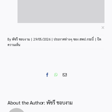
×
By
พัชรี ชอบงาม
|
29/05/2026
|
ประกาศต่างๆ ของ สพป.กระบี่
|
ปิด
บน
ความเห็น
ประกาศ
ราย
ชื่อ
ผู้
ผ่าน
Facebook
WhatsApp
Email
การ
สรรหา
และ
เลือกสรร
เป็น
About the Author:
พัชรี ชอบงาม
ลูกจ้าง
ชั่วคราว