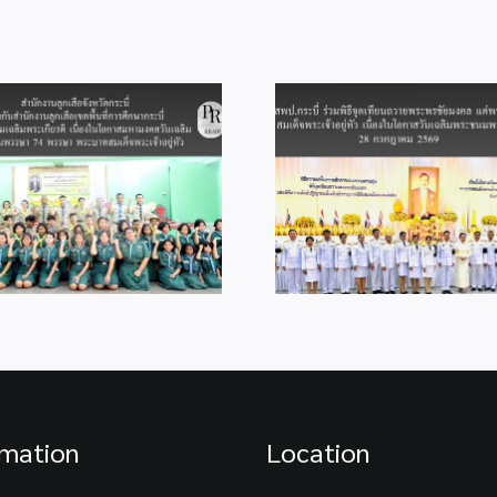
Leadership”
สพป.กระบี่ ร่วมพิธีจุดเทียน
ถวายพระพรชัยมงคล แด่
สพป.กระบี่ ร่วม
พระบาทสมเด็จ
ไกล Video Con
พระเจ้าอยู่หัว เนื่องในโอกาส
“พฤหัสเช้า ข่า
วันเฉลิมพระชนมพรรษา 28
กรกฎาคม 2569
rmation
Location