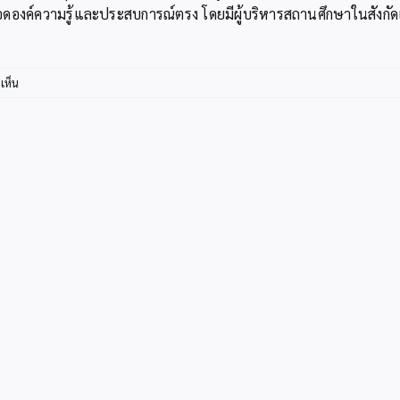
ดองค์ความรู้และประสบการณ์ตรง โดยมีผู้บริหารสถานศึกษาในสังกั
บน
เห็น
สพป.กระบี่
พัฒนา
ภาวะ
ผู้นำ
ด้าน
เทคโนโลยี
ของ
ผู้
บริหาร
สถาน
ศึกษา
หลักสูตร
“Smart
School
Management
AI