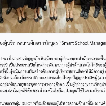
ของผู้บริหารสถานศึกษา หลักสูตร “Smart School Manage
พป.กระบี่ นางสาวชัญญาภัค หินน้อย รองผู้อำนวยการสำนักงานเขตพื้น
ระบี่ เป็นประธานเปิดโครงการพัฒนาภาวะผู้นำด้านเทคโนโลยีของผู
ั้งนี้ มุ่งเน้นการเสริมสร้างศักยภาพผู้บริหารสถานศึกษาให้มีความ
นำที่สอดคล้องกับการเปลี่ยนแปลงของโลกในยุคปัญญาประดิษฐ์ (AI) เพ
กลุ่มพัฒนาครูและบุคลากรทางการศึกษา เป็นผู้กล่าวรายงานวัตถุประสง
ี่ยนแปลงในยุคดิจิทัล และนำเทคโนโลยีมาประยุกต์ใช้ในการบริหารจั
์ ผู้อำนวยการกลุ่ม DLICT พร้อมด้วยคณะผู้บริหารสถานศึกษาที่มีผลง