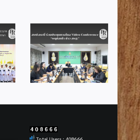
สพป.กระบี่ รับรางวัลดีเด่น
Good Practice ด้านการ
ประชุมทาง
บริหารการประเมินคุณภาพ
ference
ผู้เรียน (NT) และการประเมิน
ว สพฐ.”
ความสามารถด้านการอ่าน
(RT) ปีการศึกษา 2568
Total Users : 408666