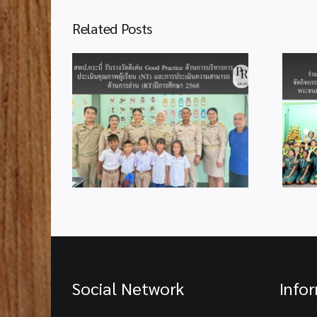
Related Posts
สำนักงานลูกเสือจังหวัดกระบี่
งวัลดีเด่น
ร่วมกับสำนักงานลูกเสือเขต
 ด้านการ
พื้นที่การศึกษากระบี่ จัด
มินคุณภาพ
กิจกรรมเฉลิมพระเกียรติ
ะการประเมิน
เนื่องในโอกาสมหามงคลวัน
นการอ่าน
เฉลิมพระชนมพรรษา 74
กษา 2568
พรรษา พระบาทสมเด็จ
พระเจ้าอยู่หัว
Social Network
Info