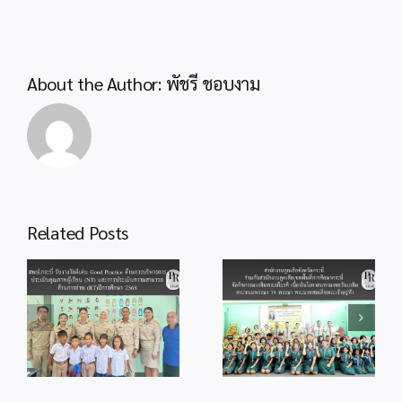
Confere
“พฤหัส
เช้า
ข่าว
About the Author:
พัชรี ชอบงาม
สพฐ.”
สำนักงานลูกเสือ
Related Posts
จังหวัดกระบี่ ร่วม
สพป.กระบี่ ร่วมพิธี
กับสำนักงานลูก
od
จุดเทียนถวาย
เสือเขตพื้นที่การ
ร
พระพรชัยมงคล
ศึกษากระบี่ จัด
แด่พระบาทสมเด็จ
กิจกรรม
ู้
พระเจ้าอยู่หัว
เฉลิมพระเกียรติ
เนื่องในโอกาสวัน
เนื่องในโอกาส
ม
เฉลิม
มหามงคลวันเฉลิม
ร
พระชนมพรรษา
พระชนมพรรษา