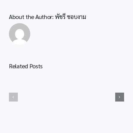
และ
สำนักงาน
About the Author:
พัชรี ชอบงาม
ศาล
ปกครอง
ประชาสัมพันธ์
เชิญ
ชวน
เข้า
ชม
Related Posts
ประชาสัมพันธ์
พิพิธภัณฑ์
โครงการ
เรือ
ประกวด
หลวง
สิ่ง
ลัน
ประดิษฐ์
ตา
รุ่น
และ
จิ๋ว
ใช้
I-
บริการ
New
อุทยาน
Gen
การ
Junior
เรียน