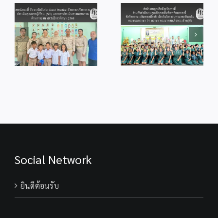
กับสำนักงานลูก
od
จุดเทียนถวาย
เสือเขตพื้นที่การ
ร
พระพรชัยมงคล
ศึกษากระบี่ จัด
แด่พระบาทสมเด็จ
กิจกรรม
ู้
พระเจ้าอยู่หัว
เฉลิมพระเกียรติ
เนื่องในโอกาสวัน
เนื่องในโอกาส
ม
เฉลิม
มหามงคลวันเฉลิม
ร
พระชนมพรรษา
พระชนมพรรษา
28 กรกฎาคม
74 พรรษา
2569
พระบาทสมเด็จ
พระเจ้าอยู่หัว
Social Network
ยินดีต้อนรับ