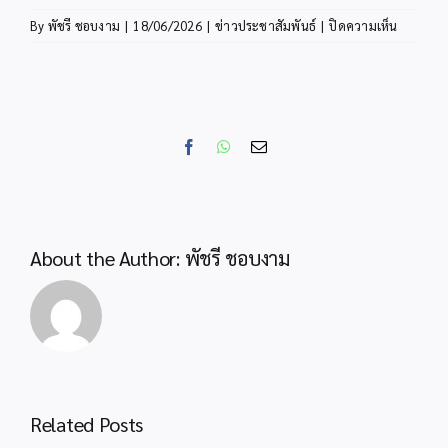
บน
By
พัชรี ชอบงาม
|
18/06/2026
|
ข่าวประชาสัมพันธ์
|
ปิดความเห็น
สพป.กระบ
ให้
ความ
รู้
ด้าน
Facebook
WhatsApp
Email
กฎหมาย
แก่
ครู
และ
บุคลากร
About the Author:
พัชรี ชอบงาม
ทางการ
ศึกษา
เครือ
ข่าย
อ่าวลึก
ไตร
ศึกษา
สำนักงานลูกเสือ
Related Posts
จังหวัดกระบี่ ร่วม
สพป.กระบี่ ร่วมพิธี