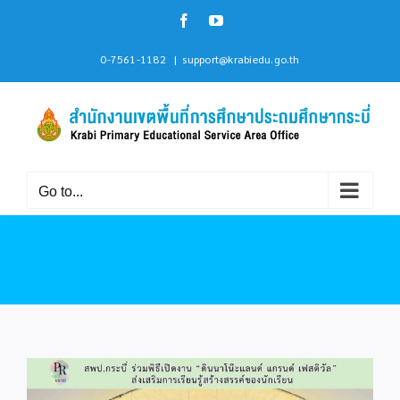
Skip
Facebook
YouTube
to
content
0-7561-1182
|
support@krabiedu.go.th
Go to...
View
Larger