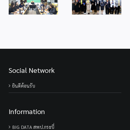
เปลี่ยนเรียนรู้การ
โปร่งใสการดำเนิน
ขับเคลื่อน SLC
งานของสำนักงาน
ว
และการบริหาร
ประจำ
จัดการสำนักงาน
ปีงบประมาณ
เขตพื้นที่การศึกษา
พ.ศ.2569
Social Network
ยินดีต้อนรับ
Information
BIG DATA สพป.กระบี่