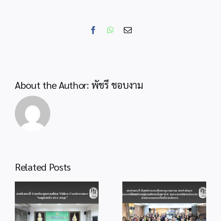
พิธี
เปิด
งาน
Facebook
WhatsApp
Email
“ดิน
นา
โน๊ะ
แลนด์
แก
About the Author:
พัชรี ชอบงาม
รนด์
เฟสติวัล
ส่ง
เสริม
การ
เรียน
รู้
Related Posts
สร้างสรรค
ของ
สพป.กระบี่
สพป.กระบี่
นักเรียน
ต้อนรับคณะศึกษา
ประชุมกลั่นกรอง
ดูงานจาก
แนวทางวัดระดับ
สพป.พังงา แลก
การส่งเสริมความ