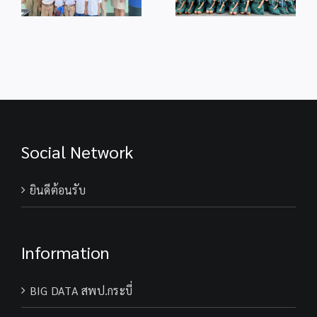
เนื่องในโอกาส
ม
เฉลิม
มหามงคลวันเฉลิม
ร
พระชนมพรรษา
พระชนมพรรษา
28 กรกฎาคม
74 พรรษา
2569
พระบาทสมเด็จ
พระเจ้าอยู่หัว
Social Network
ยินดีต้อนรับ
Information
BIG DATA สพป.กระบี่