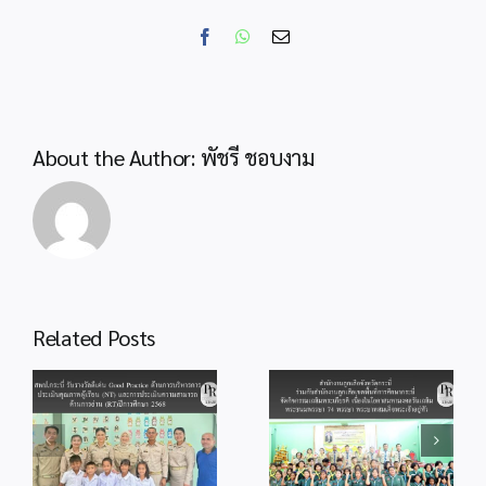
ทาง
ไกล
Facebook
WhatsApp
Email
Video
Confere
“พฤหัส
เช้า
ข่าว
About the Author:
พัชรี ชอบงาม
สพฐ.”
รับ
นโยบาย
สู่
การ
ปฏิบัติ
สำนักงานลูกเสือ
Related Posts
จังหวัดกระบี่ ร่วม
สพป.กระบี่ ร่วมพิธี
กับสำนักงานลูก
od
จุดเทียนถวาย
เสือเขตพื้นที่การ
ร
พระพรชัยมงคล
ศึกษากระบี่ จัด
แด่พระบาทสมเด็จ
กิจกรรม
ู้
พระเจ้าอยู่หัว
เฉลิมพระเกียรติ
เนื่องในโอกาสวัน