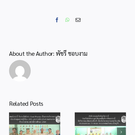
ประชุม
ทาง
ไกล
Facebook
WhatsApp
Email
Video
Confere
“พฤหัส
เช้า
ข่าว
About the Author:
พัชรี ชอบงาม
สพฐ.”
สำนักงานลูกเสือ
Related Posts
จังหวัดกระบี่ ร่วม
สพป.กระบี่ ร่วมพิธี
กับสำนักงานลูก
od
จุดเทียนถวาย
เสือเขตพื้นที่การ
ร
พระพรชัยมงคล
ศึกษากระบี่ จัด
แด่พระบาทสมเด็จ
กิจกรรม