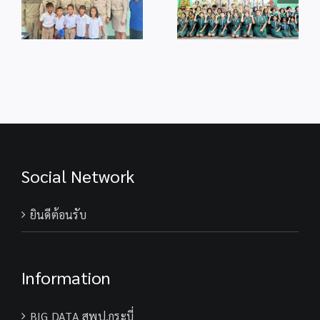
ู้
พระเจ้าอยู่หัว
เฉลิมพระเกียรติ
เนื่องในโอกาสวัน
เนื่องในโอกาส
ม
เฉลิม
มหามงคลวันเฉลิม
ร
พระชนมพรรษา
พระชนมพรรษา
28 กรกฎาคม
74 พรรษา
2569
พระบาทสมเด็จ
พระเจ้าอยู่หัว
Social Network
ยินดีต้อนรับ
Information
BIG DATA สพป.กระบี่