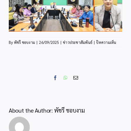
บน
By
พัชรี ชอบงาม
|
26/09/2025
|
ข่าวประชาสัมพันธ์
|
ปิดความเห็น
สพป.กระบ
ร่วม
ประชุม
ทาง
ไกล
Facebook
WhatsApp
Email
Video
Confere
“พฤหัส
เช้า
ข่าว
About the Author:
พัชรี ชอบงาม
สพฐ.”
รับ
นโยบาย