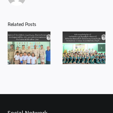
สู่
การ
ปฏิบัติ
สำนักงานลูกเสือ
Related Posts
จังหวัดกระบี่ ร่วม
สพป.กระบี่ ร่วมพิธี
กับสำนักงานลูก
od
จุดเทียนถวาย
เสือเขตพื้นที่การ
ร
พระพรชัยมงคล
ศึกษากระบี่ จัด
แด่พระบาทสมเด็จ
กิจกรรม
ู้
พระเจ้าอยู่หัว
เฉลิมพระเกียรติ
เนื่องในโอกาสวัน
เนื่องในโอกาส
ม
เฉลิม
มหามงคลวันเฉลิม
ร
พระชนมพรรษา
พระชนมพรรษา
28 กรกฎาคม
74 พรรษา
2569
พระบาทสมเด็จ
พระเจ้าอยู่หัว
Social Network