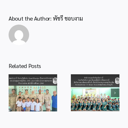
ศึกษา
2567
เครือ
About the Author:
พัชรี ชอบงาม
ข่าย
ศรี
ลัน
ตา
สำนักงานลูกเสือ
Related Posts
จังหวัดกระบี่ ร่วม
สพป.กระบี่ ร่วมพิธี
กับสำนักงานลูก
od
จุดเทียนถวาย
เสือเขตพื้นที่การ
ร
พระพรชัยมงคล
ศึกษากระบี่ จัด
แด่พระบาทสมเด็จ
กิจกรรม
ู้
พระเจ้าอยู่หัว
เฉลิมพระเกียรติ
เนื่องในโอกาสวัน
เนื่องในโอกาส
ม
เฉลิม
มหามงคลวันเฉลิม
ร
พระชนมพรรษา
พระชนมพรรษา
28 กรกฎาคม
74 พรรษา
2569