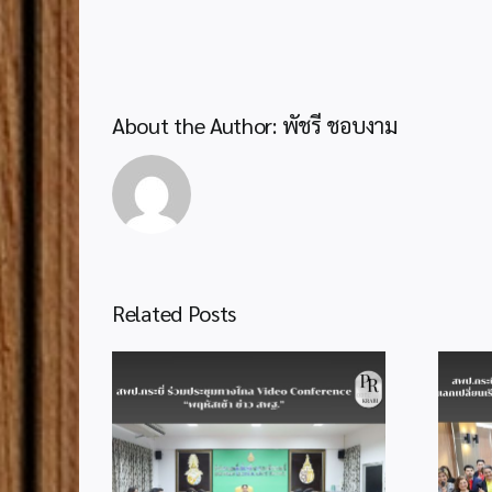
About the Author:
พัชรี ชอบงาม
Related Posts
สพป.กระบี่ ต้อนรับคณะ
ศึกษาดูงานจาก สพป.พังงา
มประชุมทาง
แลกเปลี่ยนเรียนรู้การขับ
nference
เคลื่อน SLC และการบริหาร