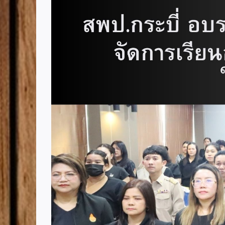
Image