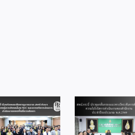
โครงการ
ส่ง
เสริม
การ
จัดการ
เรียน
การ
สอน
เพื่อ
ยก
ระดับ
ผล
สัมฤทธิ์
ใน
โรงเรียน
ขนาด
เล็ก
สพป.กระบี่ อบรมเ
สพป.กระบี่ ประชุมกลั่นกรอง
การทักษะการใช้
แนวทางวัดระดับการส่งเสริม
ดิจิทัลเพื่อการ
ความโปร่งใสการดำเนินงาน
การเรียนรู้ หลักส