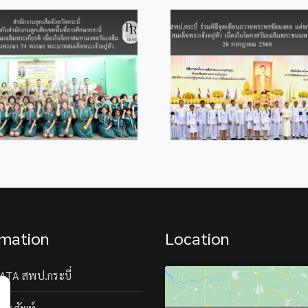
สพป.กระบี่ ร่วมพิธีจุดเทียน
ถวายพระพรชัยมงคล แด่
สพป.กระบี่ ร่วม
พระบาทสมเด็จ
ไกล Video Con
พระเจ้าอยู่หัว เนื่องในโอกาส
“พฤหัสเช้า ข่า
วันเฉลิมพระชนมพรรษา 28
กรกฎาคม 2569
rmation
Location
ATA สพป.กระบี่