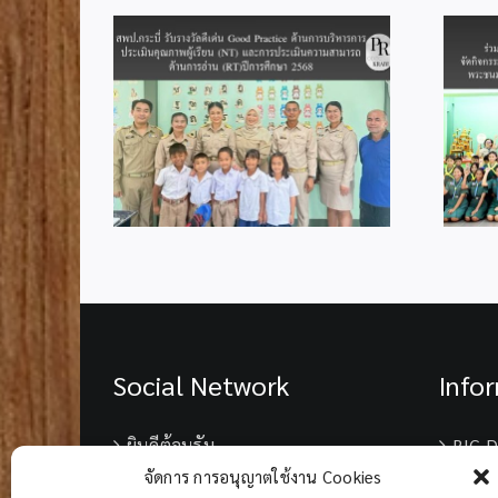
สำนักงานลูกเสือจังหวัดกระบี่
งวัลดีเด่น
ร่วมกับสำนักงานลูกเสือเขต
 ด้านการ
พื้นที่การศึกษากระบี่ จัด
มินคุณภาพ
กิจกรรมเฉลิมพระเกียรติ
ะการประเมิน
เนื่องในโอกาสมหามงคลวัน
นการอ่าน
เฉลิมพระชนมพรรษา 74
กษา 2568
พรรษา พระบาทสมเด็จ
พระเจ้าอยู่หัว
Social Network
Info
ยินดีต้อนรับ
BIG D
จัดการ การอนุญาตใช้งาน Cookies