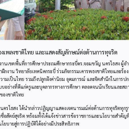
้องเพลงชาติไทย และแสดงสัญลักษณ์ต่อต้านการทุจริต
กงานเขตพื้นที่การศึกษาประถมศึกษากระบี่ดร.จอมขวัญ นครไธสง ผู้
าฝึกงาน วิทยาลัยเทคนิคกระบี่ ร่วมกิจกรรมเคารพธงชาติไทยและร้อง
วามเป็นไทย รวมถึงปลูกฝังค่านิยม อุดมการณ์ และจิตสำนึกในการปก
บบอย่างที่ดีแก่ครูและบุคลากรทางการศึกษา ตลอดจนนักเรียนและสถานศ
์ของชาติไทย
นครไธสง ได้นำกล่าวปฏิญญาแสดงเจตนารมณ์ต่อต้านการทุจริตทุกรู
่อสัตย์สุจริต พร้อมทั้งได้แจ้งข่าวสารข้อราชการและนโยบายสำคัญที
โยบายสู่การปฏิบัติได้อย่างมีประสิทธิภาพ