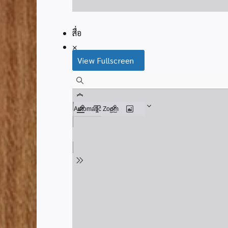
สื่อ
×
View Fullscreen