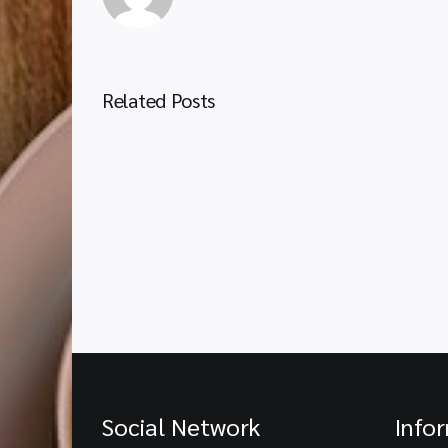
จัดการ
ระบบ
ดูแล
ช่วย
เหลือ
Related Posts
นักเรียน
อย่าง
มี
ธร
รมาภิ
บาล
เพื่อ
ส่ง
เสริม
คุณภาพ
ผู้
เรียน
ยุค
ดิจิทัล
โรงเรียน
Social Network
Info
บ้าน