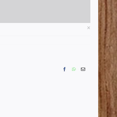
×
การ
พัฒนา
รูป
Facebook
WhatsApp
Email
แบบ
ภาวะ
ผู้นำ
การ
เปลี่ยนแปลง
ใน
ศตวรรษ
ที่
21