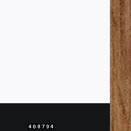
สนับสนุน
แรง
จูงใจ
เพื่อ
พัฒนา
งาน
บริหาร
วิชาการ
สู่
ความ
สำเร็จ
คุณภาพ
ผู้
ล
เรียน
ใน
ศตวรรษ
ที่
21
ภาย
ใต้
พื้นที่