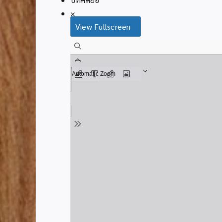
×
View Fullscreen