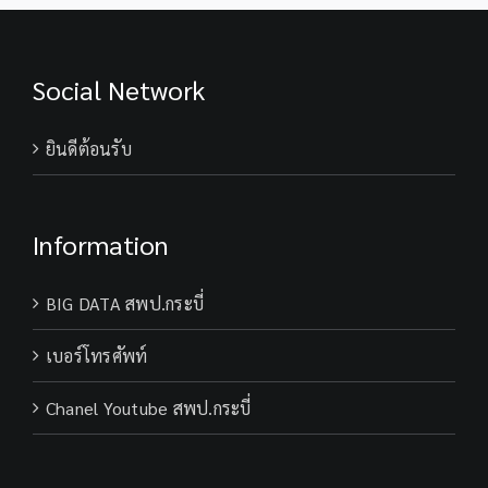
คัด
เลือก
เพื่อ
Social Network
ปฏิบัติ
หน้าที่
ประจำ
ยินดีต้อนรับ
ค่าย
ลูก
เสือ
Information
จังหวัด
กระบี่
ตำแหน่ง
BIG DATA สพป.กระบี่
เจ้า
หน้าที่
เบอร์โทรศัพท์
จัดการ
งาน
ทั่วไป
Chanel Youtube สพป.กระบี่