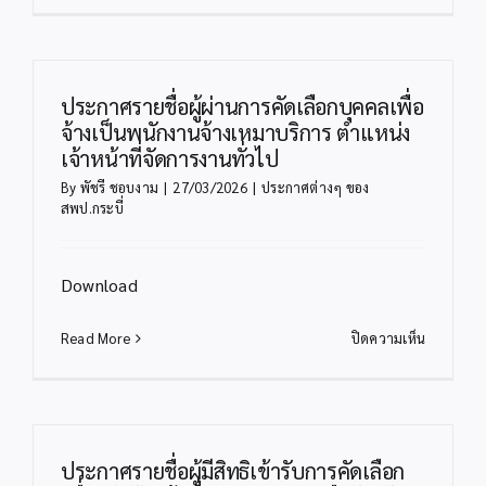
เจตนา
นัก
รมย์
วิชาการ
เป็น
คอมพิวเตอ
องค์กร
สพป.กระบี
ประกาศรายชื่อผู้ผ่านการคัดเลือกบุคคลเพื่อ
คุณธรรม
จ้างเป็นพนักงานจ้างเหมาบริการ ตำแหน่ง
ของ
เจ้าหน้าที่จัดการงานทั่วไป
สพป.กระบี
By
พัชรี ชอบงาม
|
27/03/2026
|
ประกาศต่างๆ ของ
สพป.กระบี่
Download
บน
Read More
ปิดความเห็น
ประกาศ
ราย
ชื่อ
ผู้
ผ่าน
ประกาศรายชื่อผู้มีสิทธิเข้ารับการคัดเลือก
การ