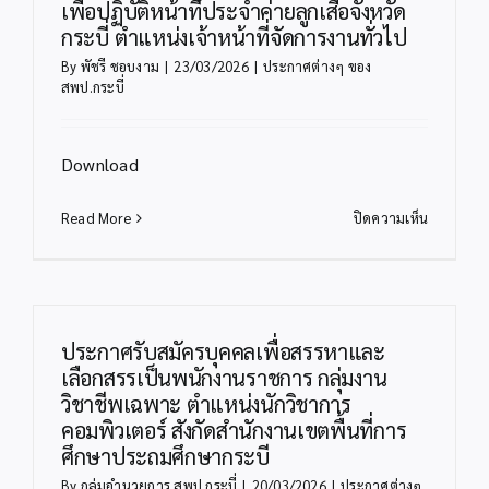
เพื่อปฏิบัติหน้าที่ประจำค่ายลูกเสือจังหวัด
คัด
กระบี่ ตำแหน่งเจ้าหน้าที่จัดการงานทั่วไป
เลือก
By
พัชรี ชอบงาม
|
23/03/2026
|
ประกาศต่างๆ ของ
บุคคล
สพป.กระบี่
เพื่อ
จ้าง
เป็น
Download
พนักงาน
จ้าง
เหมา
บน
Read More
ปิดความเห็น
บริการ
ประกาศ
ตำแหน่ง
ราย
เจ้า
ชื่อ
หน้าที่
ผู้
จัดการ
มี
ประกาศรับสมัครบุคคลเพื่อสรรหาและ
งาน
สิทธิ
เลือกสรรเป็นพนักงานราชการ กลุ่มงาน
ทั่วไป
เข้า
วิชาชีพเฉพาะ ตำแหน่งนักวิชาการ
รับ
คอมพิวเตอร์ สังกัดสำนักงานเขตพื้นที่การ
การ
ศึกษาประถมศึกษากระบี
คัด
เลือก
By
กลุ่มอำนวยการ สพป.กระบี่
|
20/03/2026
|
ประกาศต่างๆ