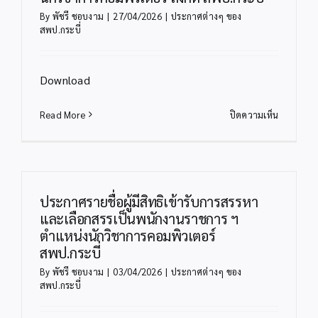
และ
By
พัชรี ชอบงาม
|
27/04/2026
|
ประกาศต่างๆ ของ
แต่ง
สพป.กระบี่
ตั้ง
ตั้งฯ
ตำแหน่ง
Download
ครู
ผู้
ช่วย
บน
Read More
ปิดความเห็น
กรณี
ประกาศ
ที่
ราย
มี
ชื่อ
ความ
ผู้
จำเป็น
ผ่าน
ประกาศรายชื่อผู้มีสิทธิเข้ารับการสรรหา
หรือ
การ
และเลือกสรรเป็นพนักงานราชการ ฯ
มี
สรรหา
ตำแหน่งนักวิชาการคอมพิวเตอร์
เหตุ
และ
สพป.กระบี่
พิเศษ
เลือกสรร
สังกัด
เป็น
By
พัชรี ชอบงาม
|
03/04/2026
|
ประกาศต่างๆ ของ
สพฐ
สพป.กระบี่
พนักงาน
ปี
รา
พ.ศ.2569
ชกา