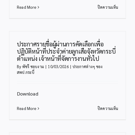
เฉพาะ
บน
Read More
ปิดความเห็น
ตำแหน่ง
การ
นัก
ขึ้น
วิชาการ
บัญชี
คอมพิวเตอ
และ
สังกัด
ยกเลิก
ประกาศรายชื่อผู้ผ่านการคัดเลือกเพื่อ
สำนักงาน
บัญชี
ปฏิบัติหน้าที่ประจำค่ายลูกเสือจังหวัดกระบี่
เขต
ผู้
ตำแหน่ง เจ้าหน้าที่จัดการงานทั่วไป
พื้นที่
ผ่าน
การ
By
พัชรี ชอบงาม
|
10/03/2026
|
ประกาศต่างๆ ของ
การ
ศึกษา
สพป.กระบี่
สรรหา
ประถม
พนักงาน
ศึกษา
ราชการ
กระ
Download
ทั่วไป
บี
ตำแหน่ง
ครู
บน
Read More
ปิดความเห็น
ผู้
ประกาศ
สอน
ราย
สังกัด
ชื่อ
สพป.กระบี
ผู้