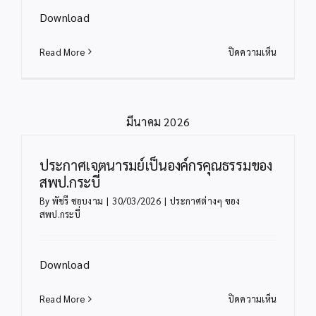
รฯ
Download
ตำแหน่ง
นัก
บน
Read More
ปิดความเห็น
วิชาการ
ประกาศ
คอมพิวเตอ
ราย
สังกัด
ชื่อ
สพป.กระบี
ผู้
มีนาคม 2026
มี
สิทธิ
เข้า
ประกาศเจตนารมย์เป็นองค์กรคุณธรรมของ
รับ
สพป.กระบี่
การ
By
พัชรี ชอบงาม
|
30/03/2026
|
ประกาศต่างๆ ของ
สรรหา
สพป.กระบี่
และ
เลือกสรร
เป็น
Download
พนักงาน
ราชการ
บน
Read More
ปิดความเห็น
ฯ
ประกาศ
ตำแหน่ง