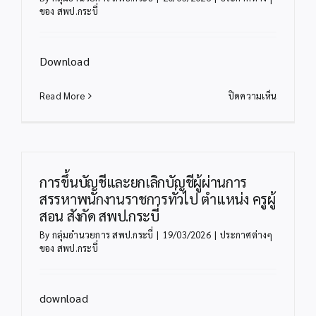
เพื่อ
ของ สพป.กระบี่
ปฏิบัติ
หน้าที่
ประจำ
Download
ค่าย
ลูก
บน
Read More
ปิดความเห็น
เสือ
ประกาศ
จังหวัด
รับ
กระบี่
สมัคร
ตำแหน่ง
บุคคล
เจ้า
เพื่อ
การขึ้นบัญชีและยกเลิกบัญชีผู้ผ่านการ
หน้าที่
สรรหา
สรรหาพนักงานราชการทั่วไป ตำแหน่ง ครูผู้
จัดการ
และ
งาน
สอน สังกัด สพป.กระบี่
เลือกสรร
ทั่วไป
By
กลุ่มอำนวยการ สพป.กระบี่
|
19/03/2026
|
ประกาศต่างๆ
เป็น
ของ สพป.กระบี่
พนักงาน
ราชการ
กลุ่ม
download
งาน
วิชาชีพ