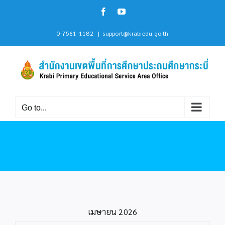
Skip
Facebook
YouTube
to
content
0-7561-1182
|
support@krabiedu.go.th
Go to...
เมษายน 2026