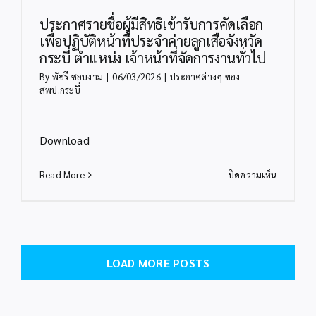
ผ่าน
ประกาศรายชื่อผู้มีสิทธิเข้ารับการคัดเลือก
การ
เพื่อปฏิบัติหน้าที่ประจำค่ายลูกเสือจังหวัด
คัด
กระบี่ ตำแหน่ง เจ้าหน้าที่จัดการงานทั่วไป
เลือก
By
พัชรี ชอบงาม
|
06/03/2026
|
ประกาศต่างๆ ของ
เพื่อ
สพป.กระบี่
ปฏิบัติ
หน้าที่
ประจำ
Download
ค่าย
ลูก
เสือ
บน
Read More
ปิดความเห็น
จังหวัด
ประกาศ
กระบี่
ราย
ตำแหน่ง
ชื่อ
เจ้า
ผู้
หน้าที่
มี
LOAD MORE POSTS
จัดการ
สิทธิ
งาน
เข้า
ทั่วไป
รับ
การ