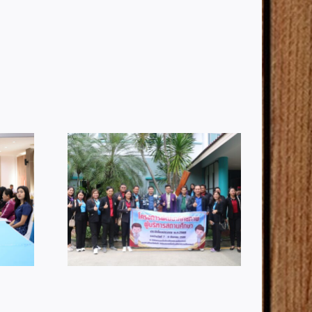
อนรับคณะ
ผอ.สพป.กระบี่ ร่วมอบรมเชิง
าก
ปฏิบัติการหลักเกณฑ์และวิธี
ต 3 ที่เข้า
การขึ้นบัญชีทรัพย์สินและ
ลกเปลี่ยน
หนี้สิน
นด้านการ