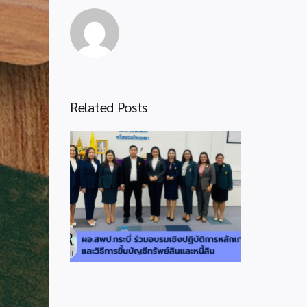
Related Posts
่วมอบรมเชิง
กณฑ์และวิธี
ัพย์สินและ
น