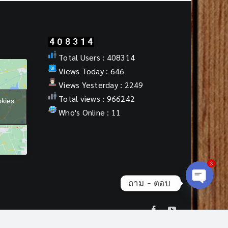
Total Users : 408314
Views Today : 646
Views Yesterday : 2249
Total views : 966242
okies
Who's Online : 11
3
ถาม - ตอบ
Open cha
Facebook
YouTube