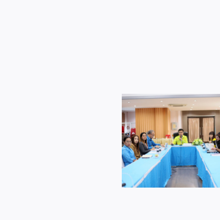
ค.
ปี
พ.ศ.
2566
สพป.กระบี่
ประชุม
อ.ก.ค.ศ.เขต
พื้นที่
การ
ศึกษา
ประถม
สพป.กระบี่ ต้
สพป.กระบี่ ประชุมวิเคราะห์
ศึกษา
บุคลากรจ
ผลการดำเนินการจัดสอบ O-
กระบี่
สพป.สุพรรณบุรี เข
NET/NT/RT ปีการศึกษา
ครั้ง
ศึกษาดูงานและแ
2566 ผ่านระบบออนไลน์
ที่
เรียนรู้การทำงา
ZOOM Meeting
9/2567
ศึกษา
ผ่าน
ระบบ
ออนไลน์
ZOOM