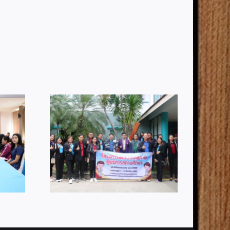
อนรับคณะ
ผอ.สพป.กระบี่ ร่วมอบรมเชิง
าก
ปฏิบัติการหลักเกณฑ์และวิธี
ต 3 ที่เข้า
การขึ้นบัญชีทรัพย์สินและ
ลกเปลี่ยน
หนี้สิน
นด้านการ