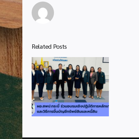
Related Posts
่วมอบรมเชิง
กณฑ์และวิธี
ัพย์สินและ
น