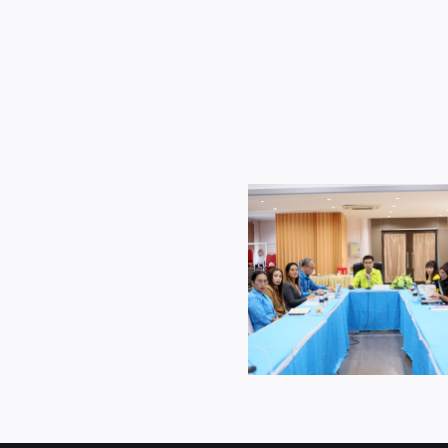
จาก
โรงเรียน
นานาชาติ
จัด
โครงการ
สพป.กระบี่
พัฒนา
ประชุม
ห้อง
อ.ก.ค.ศ.เขต
สมุด
พื้นที่
โรงเรียน
การ
บ้าน
ศึกษา
ประถม
คลอง
สพป.กระบี่ ต้
สพป.กระบี่ ประชุมวิเคราะห์
ศึกษา
ประสงค์
บุคลากรจ
ผลการดำเนินการจัดสอบ O-
กระบี่
สพป.สุพรรณบุรี เข
NET/NT/RT ปีการศึกษา
ครั้ง
ศึกษาดูงานและแ
2566 ผ่านระบบออนไลน์
ที่
เรียนรู้การทำงา
ZOOM Meeting
9/2567
ศึกษา
ผ่าน
ระบบ
ออนไลน์
ZOOM