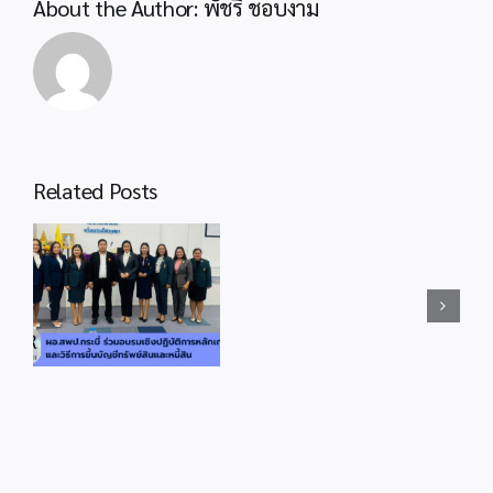
About the Author:
พัชรี ชอบงาม
โครงการ
บ้าน
นัก
วิทยาศาสตร์
น้อย
ประเทศไทย
สพป.กระบี่
ระดับ
ประชุม
Related Posts
ประถม
อ.ก.ค.ศ.เขต
พื้นที่
ศึกษา
การ
สพป.กระบี่
ปีงบประมาณ
ศึกษา
ประชุมวิเคราะห์
2566
ประถม
ผลการดำเนินการ
ศึกษา
จัดสอบ O-
กระบี่
ร
NET/NT/RT ปีการ
ครั้ง
ิน
ศึกษา 2566 ผ่าน
ที่
ระบบออนไลน์
9/2567
ZOOM Meeting
ผ่าน
ระบบ
ออนไลน์
ZOOM