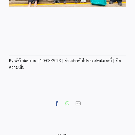
By
พัชรี ชอบงาม
|
10/08/2023
|
ข่าวสารทั่วไปของ สพป.กระบี่
|
ปิด
บน
ความเห็น
สพป.กระบี่
เดิน
หน้า
อบรม
เชิง
Facebook
WhatsApp
Email
ปฏิบัติ
การ
ขั้น
พื้น
ฐาน