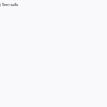
บน
|
ปิดความเห็น
ผอ.สพป.กระบี่
ลงพื้น
ที่
อำเภอ
ปลายพระยา
ตรวจ
เยี่ยม
การ
จัดการ
เรียน
การ
สอน
โรงเรียน
บ้าน
ทะเล
หอย
สพป.กระบี่
(ราษฎร์อุทิศ)
ประชุม
อ.ก.ค.ศ.เขต
พื้นที่