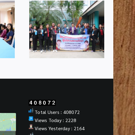
อนรับคณะ
ผอ.สพป.กระบี่ ร่วมอบรมเชิง
าก
ปฏิบัติการหลักเกณฑ์และวิธี
ต 3 ที่เข้า
การขึ้นบัญชีทรัพย์สินและ
ลกเปลี่ยน
หนี้สิน
นด้านการ
Total Users : 408072
Views Today : 2228
Views Yesterday : 2164