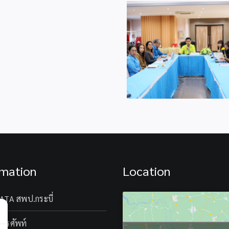
การ
ศึกษา
ประถม
สพป.กระบี่ ต้
สพป.กระบี่ ประชุมวิเคราะห์
ศึกษา
บุคลากรจ
ผลการดำเนินการจัดสอบ O-
กระบี่
สพป.สุพรรณบุรี เข
NET/NT/RT ปีการศึกษา
ครั้ง
ศึกษาดูงานและแ
2566 ผ่านระบบออนไลน์
ที่
เรียนรู้การทำงา
ZOOM Meeting
9/2567
ศึกษา
ผ่าน
ระบบ
ออนไลน์
ZOOM
MEETING
rmation
Location
ATA สพป.กระบี่
โทรศัพท์