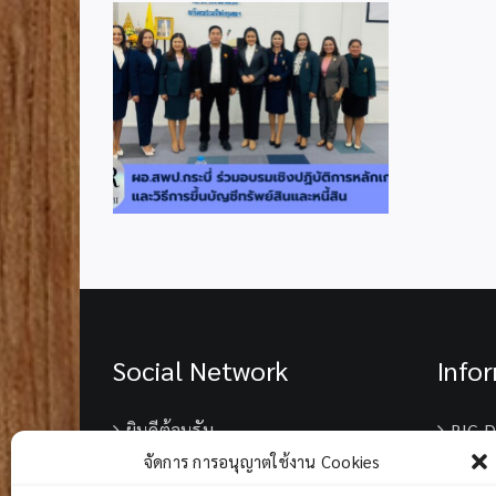
่วมอบรมเชิง
กณฑ์และวิธี
ัพย์สินและ
น
Social Network
Info
ยินดีต้อนรับ
BIG D
จัดการ การอนุญาตใช้งาน Cookies
เบอร์